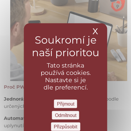
X
Skrýt ba
Tato stránka
používá cookies.
Nastavte si je
dle preferencí.
Proč PWPush?
Jednorázové sdílení
– odkaz čitelný pouze podle
Přijmout
určených pravidel
Odmítnout
Automatická expirace
– data se smažou po
uplynutí dané doby
Přizpůsobit