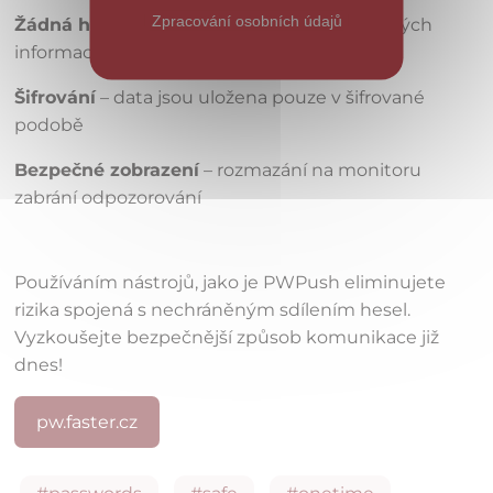
Zpracování osobních údajů
Žádná historie
– bez trvalého ukládání citlivých
informací
Šifrování
– data jsou uložena pouze v šifrované
podobě
Bezpečné zobrazení
– rozmazání na monitoru
zabrání odpozorování
Používáním nástrojů, jako je PWPush eliminujete
rizika spojená s nechráněným sdílením hesel.
Vyzkoušejte bezpečnější způsob komunikace již
dnes!
pw.faster.cz