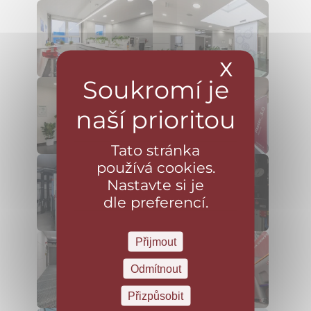
X
Skrýt ba
Tato stránka
používá cookies.
Nastavte si je
dle preferencí.
Přijmout
Odmítnout
Přizpůsobit