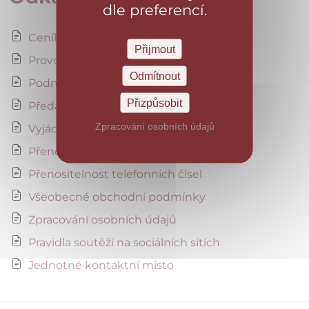
dle preferencí.
Ceník servisních prací a služeb
Přijmout
Provozní řád Datového centra
Odmítnout
Podmínky poskytování datových služeb
Přizpůsobit
Předávací rozhraní
Zpracování osobních údajů
Vyjádření k existenci sítí
Přenositelnost internetu
Přenositelnost telefonních čísel
Všeobecné obchodní podmínky
Zpracování osobních údajů
Pravidla soutěží na sociálních sítích
Jednotné kontaktní místo