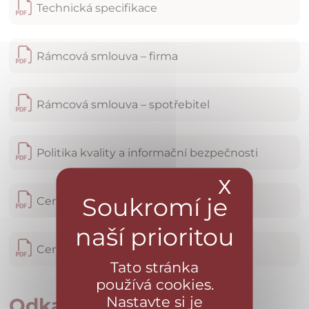
Technická specifikace
Rámcová smlouva – firma
Rámcová smlouva – spotřebitel
Politika kvality a informační bezpečnosti
X
Skrýt ba
Certifikace ČSN EN ISO 9001:2016
Certifikace ČSN EN ISO/IEC 27001:2023
Tato stránka
používá cookies.
Nastavte si je
Odkazy na další