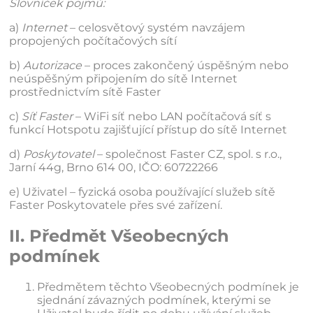
Slovníček pojmů:
a)
Internet
– celosvětový systém navzájem
propojených počítačových sítí
b)
Autorizace
– proces zakončený úspěšným nebo
neúspěšným připojením do sítě Internet
prostřednictvím sítě Faster
c)
Síť Faster
– WiFi síť nebo LAN počítačová síť s
funkcí Hotspotu zajišťující přístup do sítě Internet
d)
Poskytovatel
– společnost Faster CZ, spol. s r.o.,
Jarní 44g, Brno 614 00, IČO: 60722266
e) Uživatel – fyzická osoba používající služeb sítě
Faster Poskytovatele přes své zařízení.
II. Předmět Všeobecných
podmínek
Předmětem těchto Všeobecných podmínek je
sjednání závazných podmínek, kterými se