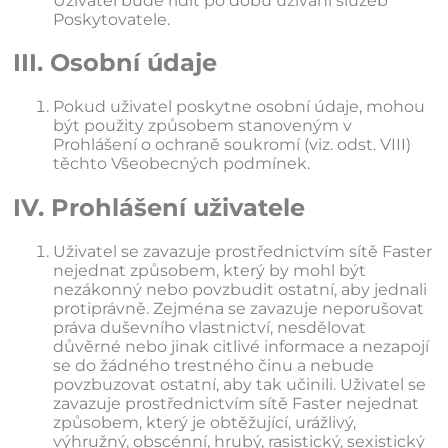
Uživatel bude řídit po dobu užívání služeb
Poskytovatele.
III. Osobní údaje
Pokud uživatel poskytne osobní údaje, mohou
být použity způsobem stanoveným v
Prohlášení o ochraně soukromí (viz. odst. VIII)
těchto Všeobecných podmínek.
IV. Prohlášení uživatele
Uživatel se zavazuje prostřednictvím sítě Faster
nejednat způsobem, který by mohl být
nezákonný nebo povzbudit ostatní, aby jednali
protiprávně. Zejména se zavazuje neporušovat
práva duševního vlastnictví, nesdělovat
důvěrné nebo jinak citlivé informace a nezapojí
se do žádného trestného činu a nebude
povzbuzovat ostatní, aby tak učinili. Uživatel se
zavazuje prostřednictvím sítě Faster nejednat
způsobem, který je obtěžující, urážlivý,
výhružný, obscénní, hrubý, rasistický, sexistický