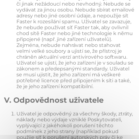
či jinak nežádoucí nebo nevhodný. Nebude se
vydávat za jinou osobu. Nebude sbírat emailové
adresy nebo jiné osobní údaje, a nepoužije sít
Faster k rozesílání spamu. Uživatel se zavazuje,
že nebude používat síť Faster tak, aby ovlivnil
chod sítě Faster nebo jiné technologie k němu
připojené (např. jiné zařízení uživatelů).
Zejména, nebude nahrávat nebo stahovat
velmi velké soubory a ujistí se, že přístroj je
chráněn aktuální verzí antivirového softwaru.
Uživatel se ujistí, že jeho zařízení je v souladu se
zákonem a předepsanými standardy. Uživatel
se musí ujistit, že jeho zařízení má veškeré
potřebné licence před připojením k síti a také,
že je jeho zařízení kompatibilní.
V. Odpovědnost uživatele
Uživatel je odpovědný za všechny škody, ztráty,
náklady nebo výdaje vzniklé Poskytovateli,
vyplývající z jakéhokoli porušení těchto
podmínek z jeho strany (například pokud
použije síť k porušení autorských práv či ke