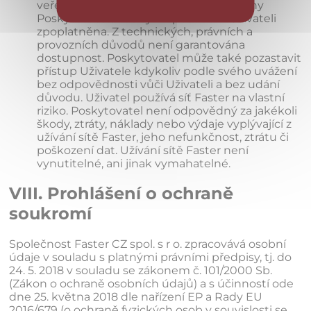
veřejné sítě Internet, která není ze strany
Poskytovatele žádným způsobem Uživateli
zpoplatněna. Z technických, právních a
provozních důvodů není garantována
dostupnost. Poskytovatel může také pozastavit
přístup Uživatele kdykoliv podle svého uvážení
bez odpovědnosti vůči Uživateli a bez udání
důvodu. Uživatel používá síť Faster na vlastní
riziko. Poskytovatel není odpovědný za jakékoli
škody, ztráty, náklady nebo výdaje vyplývající z
užívání sítě Faster, jeho nefunkčnost, ztrátu či
poškození dat. Užívání sítě Faster není
vynutitelné, ani jinak vymahatelné.
VIII. Prohlášení o ochraně
soukromí
Společnost Faster CZ spol. s r o. zpracovává osobní
údaje v souladu s platnými právními předpisy, tj. do
24. 5. 2018 v souladu se zákonem č. 101/2000 Sb.
(Zákon o ochraně osobních údajů) a s účinností ode
dne 25. května 2018 dle nařízení EP a Rady EU
2016/679 (o ochraně fyzických osob v souvislosti se