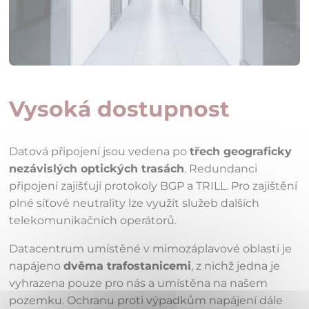
Vysoká dostupnost
Datová připojení jsou vedena po
třech geograficky
nezávislých optických trasách
. Redundanci
připojení zajišťují protokoly BGP a TRILL. Pro zajištění
plné síťové neutrality lze využít služeb dalších
telekomunikačních operátorů.
Datacentrum umístěné v mimozáplavové oblasti je
napájeno
dvěma trafostanicemi
, z nichž jedna je
vyhrazena pouze pro nás a umístěna na našem
pozemku. Ochranu proti výpadkům napájení dále