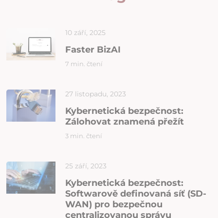
10 září, 2025
Faster BizAI
7 min. čtení
27 listopadu, 2023
Kybernetická bezpečnost:
Zálohovat znamená přežít
3 min. čtení
25 září, 2023
Kybernetická bezpečnost:
Softwarově definovaná síť (SD-
WAN) pro bezpečnou
centralizovanou správu