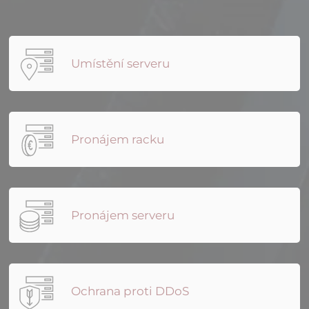
Umístění serveru
Pronájem racku
Pronájem serveru
Ochrana proti DDoS