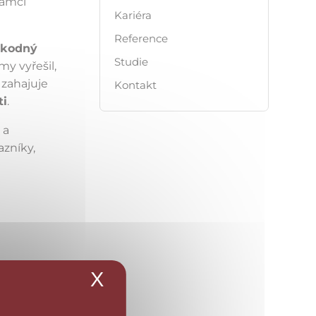
rámci
Kariéra
Reference
škodný
Studie
my vyřešil,
 zahajuje
Kontakt
ti
.
 a
azníky,
ity
X
Skrýt banner souborů 