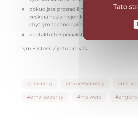
Tato st
pokud jste prozradili hackerům například při
veškerá hesla: nejen k sociálním sítím, ale 
chytrým technologiím
kontaktujte specialisty na identifikaci mal
Tým Faster CZ je tu pro vás.
#phishing
#CyberSecurity
#datase
#emailsecurity
#malware
#anglerp