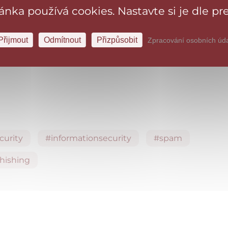
ránka používá cookies. Nastavte si je dle pre
hlašovací údaje pro účet sociálních médií, okamžitě rese
i k privátní a pracovní poště, bankovním účtům, mobilním 
Přijmout
Odmítnout
Přizpůsobit
Zpracování osobních úd
ware a nespoléhejte se pouze na antimalware software
curity
#informationsecurity
#spam
hishing