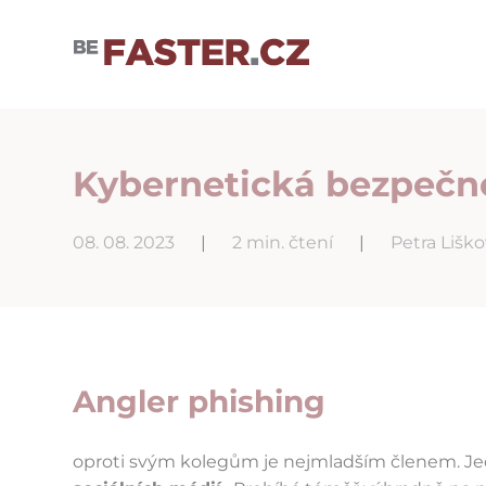
Uživatelské nastavení cookies
Kybernetická bezpečnos
08. 08. 2023
|
2 min. čtení
|
Petra Lišk
Angler phishing
oproti svým kolegům je nejmladším členem. Je