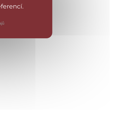
ferencí.
tujte
zařízením a
ajů