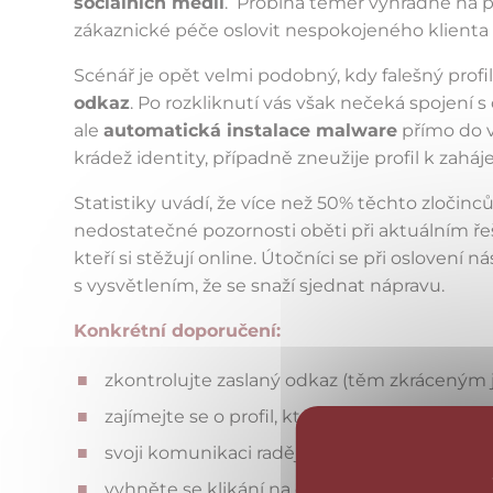
sociálních médií
. Probíhá téměř výhradně na p
zákaznické péče oslovit nespokojeného klienta a
Scénář je opět velmi podobný, kdy falešný profi
odkaz
. Po rozkliknutí vás však nečeká spojení 
ale
automatická instalace malware
přímo do v
krádež identity, případně zneužije profil k zah
Statistiky uvádí, že více než 50% těchto zločinců
nedostatečné pozornosti oběti při aktuálním ře
kteří si stěžují online. Útočníci se při oslovení 
s vysvětlením, že se snaží sjednat nápravu.
Konkrétní doporučení:
zkontrolujte zaslaný odkaz (těm zkráceným 
zajímejte se o profil, který s vámi komunikuje
svoji komunikaci raději přesuňte na ověřen
vyhněte se klikání na odkazy a nahlaste fa