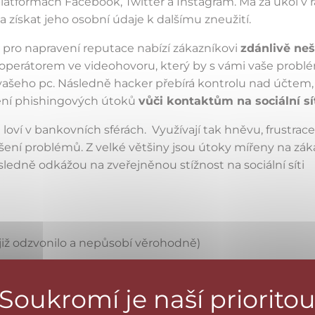
latformách Facebook, Twitter a Instagram. Má za úkol v 
 získat jeho osobní údaje k dalšímu zneužití.
l pro napravení reputace nabízí zákazníkovi
zdánlivě ne
s operátorem ve videohovoru, který by s vámi vaše problé
ašeho pc. Následně hacker přebírá kontrolu nad účtem,
ájení phishingových útoků
vůči kontaktům na sociální sí
 loví v bankovních sférách. Využívají tak hněvu, frustrace
šení problémů. Z velké většiny jsou útoky mířeny na zák
následně odkážou na zveřejněnou stížnost na sociální síti
již odzvonilo a nepůsobí věrohodně)
 a prověřte si jeho relevantnost, reputaci a historii ident
ý e-mailový kontakt uvedený na stránkách společnosti
lešný účet orgánům