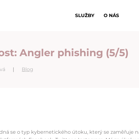
SLUŽBY
O NÁS
t: Angler phishing (5/5)
ová
|
Blog
dná se o typ kybernetického útoku, který se zaměřuje 