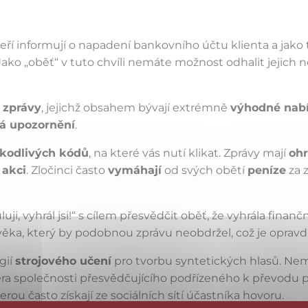
teří informují o napadení bankovního účtu klienta a jako 
Jako „oběť“ v tuto chvíli nemáte možnost odhalit jejich 
 zprávy
, jejichž obsahem bývají extrémně
výhodné nabí
á upozornění
.
kodlivých kódů
, na které vás nutí klikat. Zprávy mají
oh
 akci
. Zločinci často
vymáhají
od svých obětí
peníze
za 
ji, vyhrál jsi!“ s cílem přesvědčit oběť, že vyhrála fina
a, který by podobnou zprávu neobdržel, což je opravdu 
gií
strojového učení
pro tvorbu syntetických hlasů. Nem
ra společnosti přesvědčujícího podřízeného k převodu 
rou často získají ze sociálních sítí účastníka hovoru.