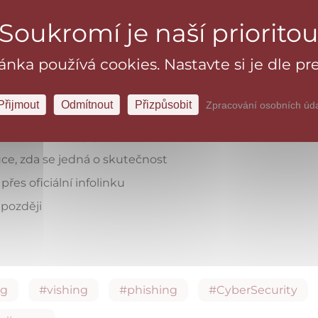
m a nikdy nevolejte zpět na číslo útočníka
ránka používá cookies. Nastavte si je dle pre
ernetu, především k těm až nereálně výhodným nebo na
Přijmout
Odmítnout
Přizpůsobit
Zpracování osobních úd
dů nebo přímo od vývojářů
šina firem funguje mezi 8:00 a 18:00 hod.)
ce, zda se jedná o skutečnost
es oficiální infolinku
 později
ng
#vishing
#phishing
#CyberSecurity