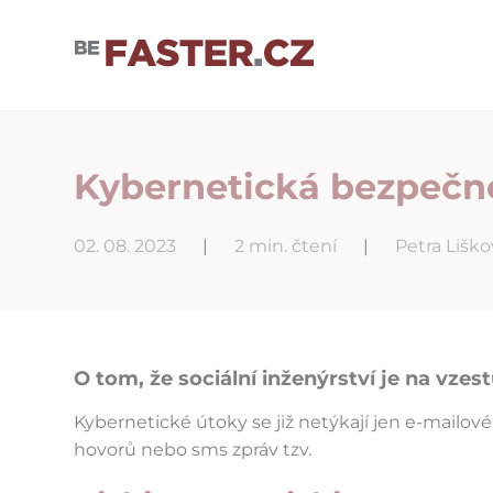
Uživatelské nastavení cookies
Kybernetická bezpečno
02. 08. 2023
|
2 min. čtení
|
Petra Lišk
O tom, že sociální inženýrství je na vze
Kybernetické útoky se již netýkají jen e-mailové
hovorů nebo sms zpráv tzv.