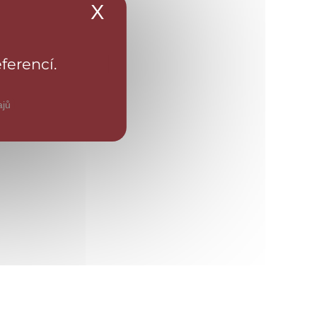
X
Skrýt banner souborů 
ferencí.
opak
ajů