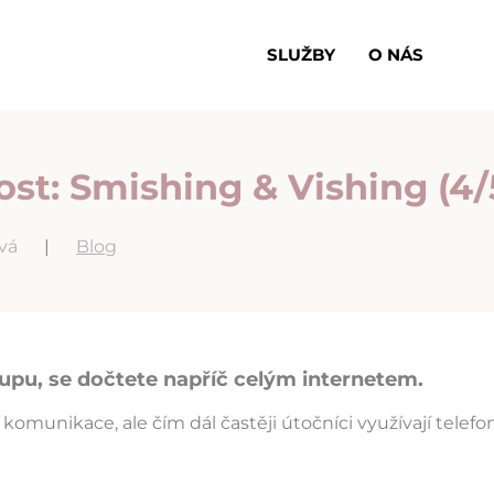
SLUŽBY
O NÁS
st: Smishing & Vishing (4/
ová
|
Blog
stupu, se dočtete napříč celým internetem.
 komunikace, ale čím dál častěji útočníci využívají telef