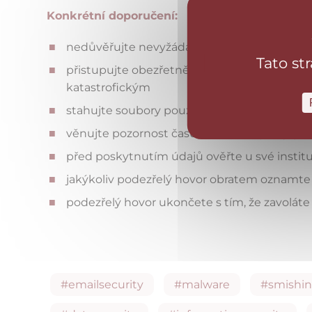
Konkrétní doporučení:
nedůvěřujte nevyžádaným telefonním hovorů
Tato st
přistupujte obezřetně k informacím na int
katastrofickým
stahujte soubory pouze z oficiálních obcho
věnujte pozornost času odeslané zprávy (vět
před poskytnutím údajů ověřte u své institu
jakýkoliv podezřelý hovor obratem oznamte př
podezřelý hovor ukončete s tím, že zavoláte
#emailsecurity
#malware
#smishi