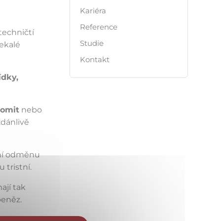
Kariéra
Reference
techničtí
Studie
nekalé
Kontakt
dky,
romit
nebo
zdánlivě
nční odměnu
tristní.
ají tak
peněz.