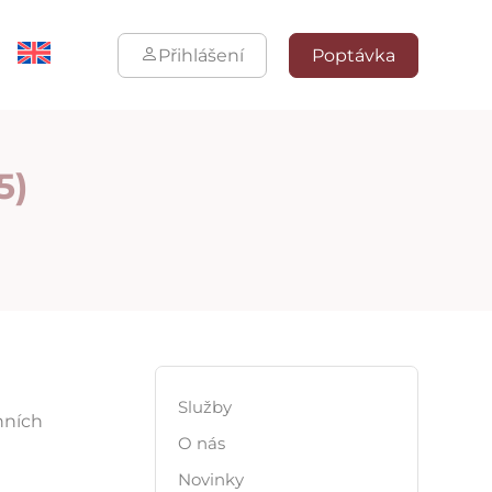
Přihlášení
Poptávka
5)
Služby
onních
O nás
Novinky