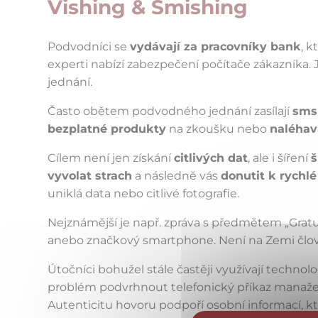
Vishing & Smishing
Podvodníci se
vydávají za pracovníky bank
, k
experti nabízí zabezpečení počítače zákazníka. 
jednání.
Často obětem podvodného jednání zasílají
sms
bezplatné produkty
na zkoušku nebo
naléhav
Cílem není jen získání
citlivých dat
, ale i šíření
š
vyvolat strach
a následně vás
donutit k rychlé
uniklá data nebo citlivé fotografie.
Nejznámější je např. zpráva s předmětem „Gratulu
anebo značkový smartphone. Není na Zemi člověk
Útočníci bohužel stále častěji využívají technolo
problém podvrhnout telefonický příkaz manaže
Autenticitu hovoru podpoří osobní informací, kte