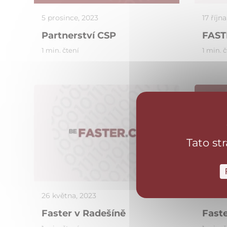
5 prosince, 2023
17 říjn
Partnerství CSP
FAST
1 min. čtení
1 min. 
Tato st
Aktuálně
26 května, 2023
23 kvě
Faster v Radešíně
Faste