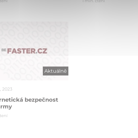
čtení
1 min. čtení
Aktuálně
, 2023
rnetická bezpečnost
irmy
čtení