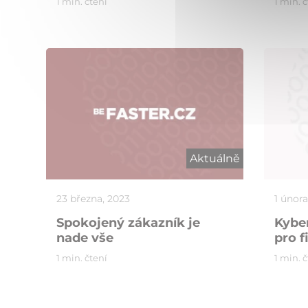
1 min. čtení
1 min. 
Aktuálně
23 března, 2023
1 února
Spokojený zákazník je
Kybe
nade vše
pro f
1 min. čtení
1 min. 