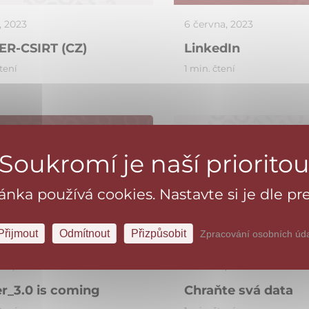
a, 2023
6 června, 2023
ER-CSIRT (CZ)
LinkedIn
čtení
1 min. čtení
ránka používá cookies. Nastavte si je dle pre
Aktuálně
Přijmout
Odmítnout
Přizpůsobit
Zpracování osobních úd
tna, 2023
2 května, 2023
r_3.0 is coming
Chraňte svá data