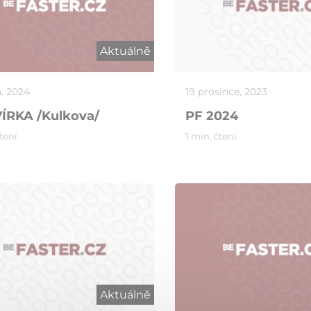
Aktuálně
a, 2024
19 prosince, 2023
ÍRKA /Kulkova/
PF 2024
čtení
1 min. čtení
Aktuálně