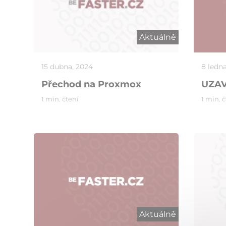
Aktuálně
15 dubna, 2024
8 ledn
Přechod na Proxmox
UZAV
1 min. čtení
1 min. 
Aktuálně