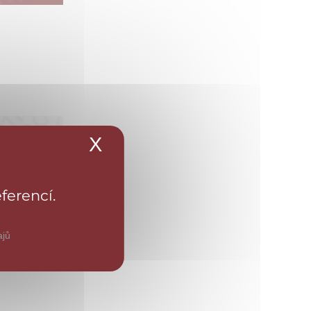
X
Skrýt banner souborů 
ferencí.
Aktuálně
ajů