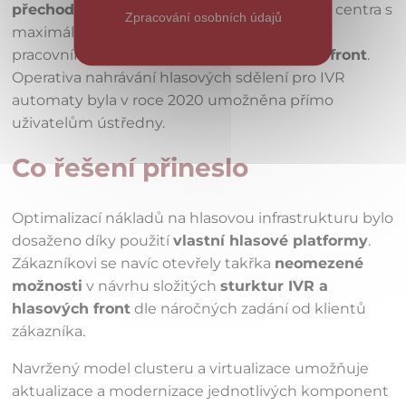
přechod
na většinový home office režim call centra s
Zpracování osobních údajů
maximálním
využitím mobilních telefonů
pracovníků pro
ovládání služeb hlasových front
.
Operativa nahrávání hlasových sdělení pro IVR
automaty byla v roce 2020 umožněna přímo
uživatelům ústředny.
Co řešení přineslo
Optimalizací nákladů na hlasovou infrastrukturu bylo
dosaženo díky použití
vlastní hlasové platformy
.
Zákazníkovi se navíc otevřely takřka
neomezené
možnosti
v návrhu složitých
sturktur IVR a
hlasových front
dle náročných zadání od klientů
zákazníka.
Navržený model clusteru a virtualizace umožňuje
aktualizace a modernizace jednotlivých komponent