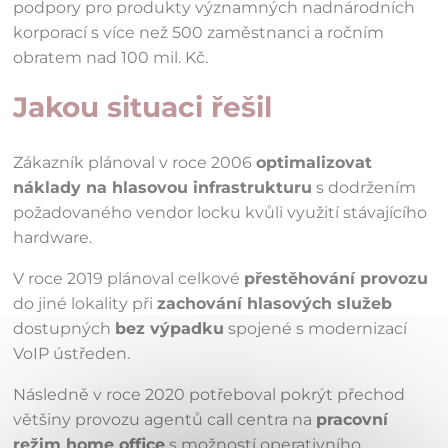
podpory pro produkty významných nadnárodních
korporací s více než 500 zaměstnanci a ročním
obratem nad 100 mil. Kč.
Jakou situaci řešil
Zákazník plánoval v roce 2006
optimalizovat
náklady na hlasovou infrastrukturu
s dodržením
požadovaného vendor locku kvůli využití stávajícího
hardware.
V roce 2019 plánoval celkové
přestěhování provozu
do jiné lokality při
zachování hlasových služeb
dostupných
bez výpadku
spojené s modernizací
VoIP ústředen.
Následně v roce 2020 potřeboval pokrýt přechod
většiny provozu agentů call centra na
pracovní
režim home office
s možností operativního